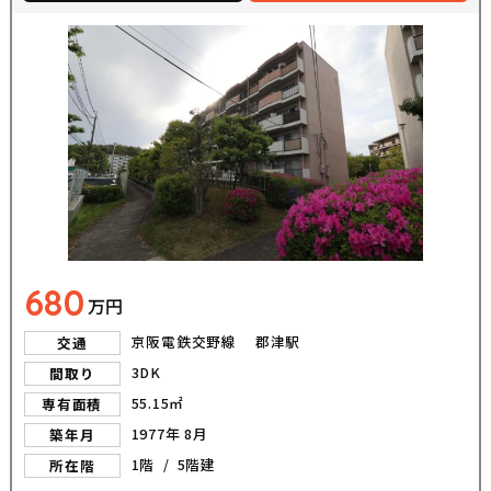
680
万円
京阪電鉄交野線 郡津駅
交通
3DK
間取り
55.15㎡
専有面積
1977年 8月
築年月
1階 / 5階建
所在階