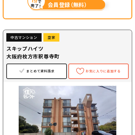
1
分
で
会員登録（無料）
完了！
中古マンション
空家
スキップハイツ
大阪府枚方市釈尊寺町
まとめて資料請求
お気に入りに追加する