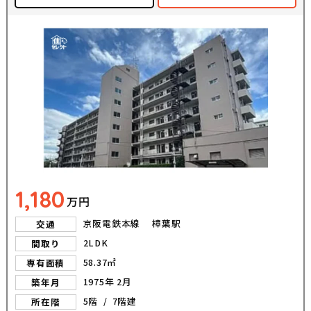
1,180
万円
京阪電鉄本線 樟葉駅
交通
2LDK
間取り
58.37㎡
専有面積
1975年 2月
築年月
5階 / 7階建
所在階