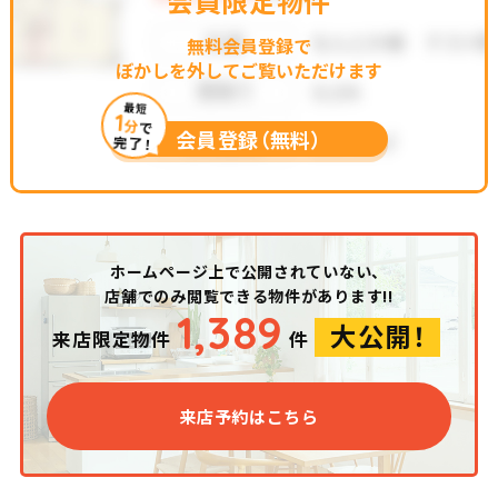
会員限定物件
無料会員登録で
ぼかしを外してご覧いただけます
最短
1
分
で
会員登録（無料）
完了！
ホームページ上で公開されていない、
店舗でのみ閲覧できる物件があります!!
1,389
大公開！
来店限定物件
件
来店予約はこちら