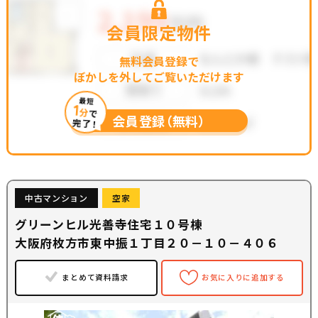
会員限定物件
無料会員登録で
ぼかしを外してご覧いただけます
最短
1
分
で
会員登録（無料）
完了！
中古マンション
空家
グリーンヒル光善寺住宅１０号棟
大阪府枚方市東中振１丁目２０－１０－４０６
まとめて資料請求
お気に入りに追加する