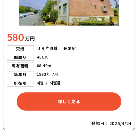
580
万円
ＪＲ片町線 長尾駅
交通
4LDK
間取り
88.49㎡
専有面積
1982年 7月
築年月
4階 / 5階建
所在階
詳しく見る
登録日：2026/4/24