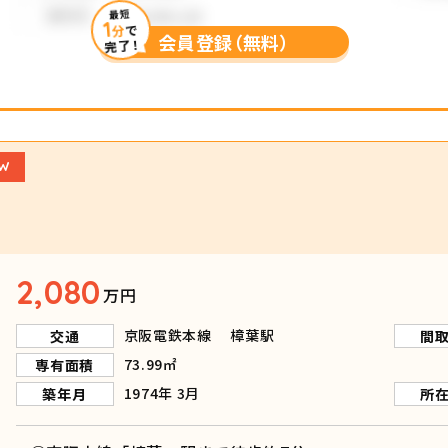
最短
1
分
で
会員登録（無料）
完了！
W
2,080
万円
京阪電鉄本線 樟葉駅
交通
間
73.99㎡
専有面積
1974年 3月
築年月
所