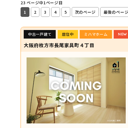
23 ページ中1ページ目
1
2
3
4
5
次のページ
最後のペー
中古一戸建て
居住中
ミハマホーム
NEW
大阪府枚方市長尾家具町４丁目