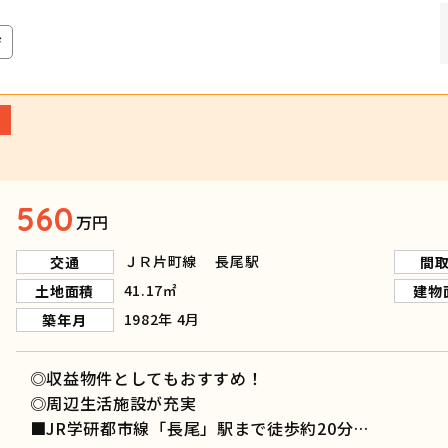
ジ
560
万円
ＪＲ片町線 長尾駅
交通
間
41.17㎡
土地面積
建物
1982年 4月
築年月
◎収益物件としてもおすすめ！
◎周辺生活施設が充実
■JR学研都市線「長尾」駅まで徒歩約20分