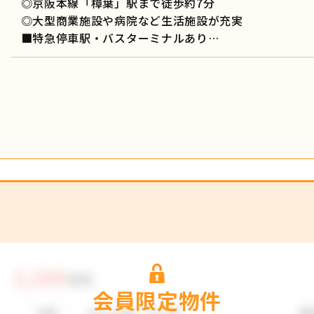
◎京阪本線「樟葉」駅まで徒歩約7分
◎大型商業施設や病院など生活施設が充実
■特急停車駅・バスターミナルあり
■枚方市立樟葉西小学校まで徒歩約5分
■枚方市立樟葉西中学校まで徒歩約10分
■最上階なので眺望良し！
■リフォーム履歴あり
会員限定物件