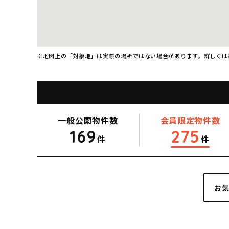
※地図上の「対象地」は実際の場所ではない場合があります。詳しくは
一般公開
物件数
会員限定
物件数
169
275
件
件
お