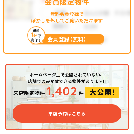
会員限定物件
無料会員登録で
ぼかしを外してご覧いただけます
最短
1
分
で
会員登録（無料）
完了！
ホームページ上で公開されていない、
店舗でのみ閲覧できる物件があります!!
1,402
大公開！
来店限定物件
件
来店予約はこちら