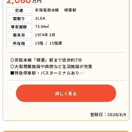
万円
京阪電鉄本線 樟葉駅
交通
3LDK
間取り
73.99㎡
専有面積
1974年 3月
築年月
15階 / 15階建
所在階
◎京阪本線「樟葉」駅まで徒歩約7分
◎大型商業施設や病院など生活施設が充実
■特急停車駅・バスターミナルあり
■枚方市立樟葉西小学校まで徒歩約5分
■枚方市立樟葉西中学校まで徒歩約10分
■最上階なので眺望良し！
詳しく見る
■リフォーム履歴あり
登録日：2026/8/4