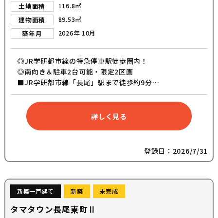
116.8㎡
土地面積
89.53㎡
建物面積
2026年 10月
築年月
◎JR学研都市線の特急停車駅徒歩圏内！
◎南向き＆駐車2台可能・限定2区画
■JR学研都市線「長尾」駅まで徒歩約9分
■JR学研都市線「松井山手」駅まで徒歩約19分
■枚方市立菅原東小学校まで徒歩約18分
■カウンター付きスキップフロア
詳しく見る
■吹き抜けを設けた明るいリビング
■周辺生活施設の充実
登録日：2026/7/31
新築一戸建て
新築
未完成
タマタウン長尾東町Ⅱ