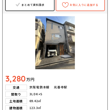
まとめて資料請求
お気に入りに追加する
3,280
万円
京阪電鉄本線 光善寺駅
交通
3LDK+S
間取り
69.42㎡
土地面積
123.3㎡
建物面積