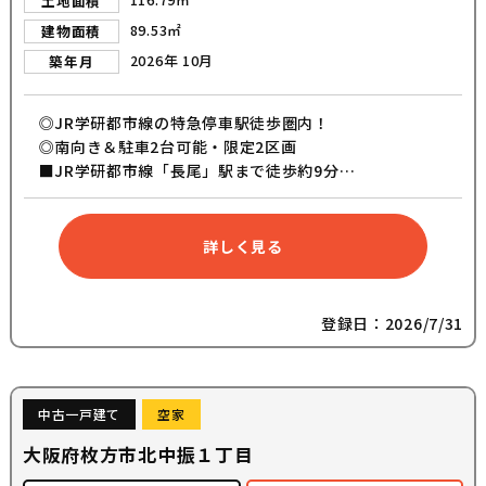
土地面積
89.53㎡
建物面積
2026年 10月
築年月
◎JR学研都市線の特急停車駅徒歩圏内！
◎南向き＆駐車2台可能・限定2区画
■JR学研都市線「長尾」駅まで徒歩約9分
■JR学研都市線「松井山手」駅まで徒歩約19分
■枚方市立菅原東小学校まで徒歩約18分
■カウンター付きスキップフロア
詳しく見る
■吹き抜けを設けた明るいリビング
■周辺生活施設の充実
登録日：2026/7/31
中古一戸建て
空家
大阪府枚方市北中振１丁目