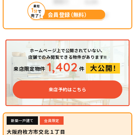
最短
1
分
で
会員登録（無料）
完了！
ホームページ上で公開されていない、
店舗でのみ閲覧できる物件があります!!
1,402
大公開！
来店限定物件
件
来店予約はこちら
新築一戸建て
会員限定
大阪府枚方市交北１丁目