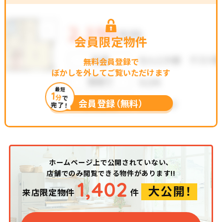
会員限定物件
無料会員登録で
ぼかしを外してご覧いただけます
最短
1
分
で
会員登録（無料）
完了！
ホームページ上で公開されていない、
店舗でのみ閲覧できる物件があります!!
1,402
大公開！
来店限定物件
件