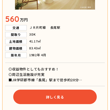
560
万円
ＪＲ片町線 長尾駅
交通
3DK
間取り
41.17㎡
土地面積
83.43㎡
建物面積
1982年 4月
築年月
◎収益物件としてもおすすめ！
◎周辺生活施設が充実
■JR学研都市線「長尾」駅まで徒歩約20分
■枚方市立長尾小学校まで徒歩約8分
■枚方市立長尾中学校まで徒歩約5分
詳しく見る