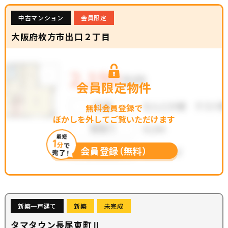
中古マンション
会員限定
大阪府枚方市出口２丁目
会員限定物件
無料会員登録で
ぼかしを外してご覧いただけます
最短
1
分
で
会員登録（無料）
完了！
新築一戸建て
新築
未完成
タマタウン長尾東町Ⅱ