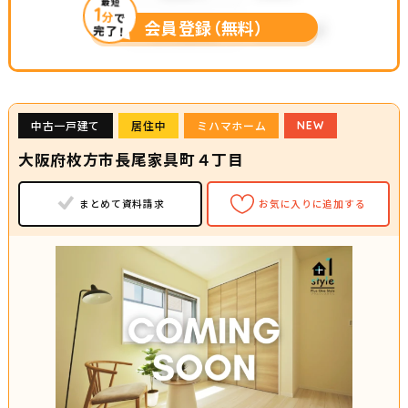
最短
1
分
で
会員登録（無料）
完了！
中古一戸建て
居住中
ミハマホーム
NEW
大阪府枚方市長尾家具町４丁目
まとめて資料請求
お気に入りに追加する