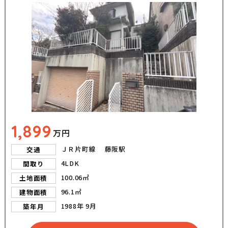
1,899
万円
ＪＲ片町線 藤阪駅
交通
4LDK
間取り
100.06㎡
土地面積
96.1㎡
建物面積
1988年 9月
築年月