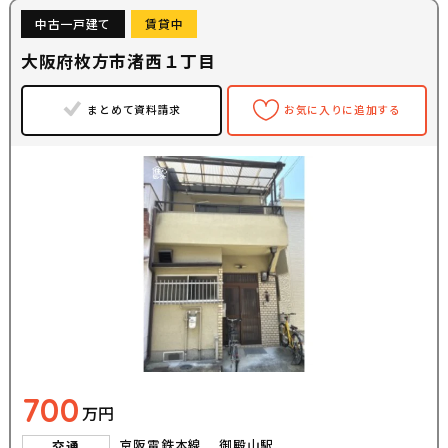
中古一戸建て
賃貸中
大阪府枚方市渚西１丁目
まとめて資料請求
お気に入りに追加する
700
万円
京阪電鉄本線 御殿山駅
交通