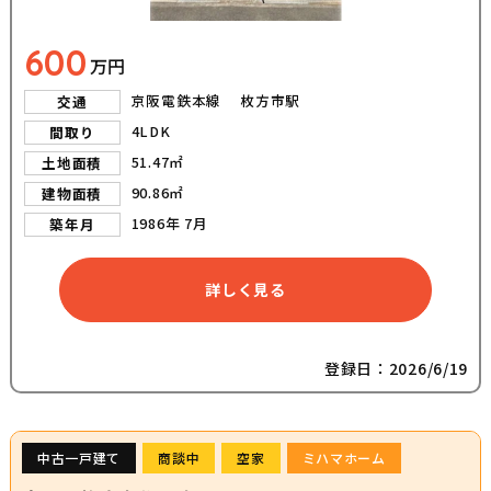
600
万円
京阪電鉄本線 枚方市駅
交通
4LDK
間取り
51.47㎡
土地面積
90.86㎡
建物面積
1986年 7月
築年月
詳しく見る
登録日：2026/6/19
中古一戸建て
商談中
空家
ミハマホーム