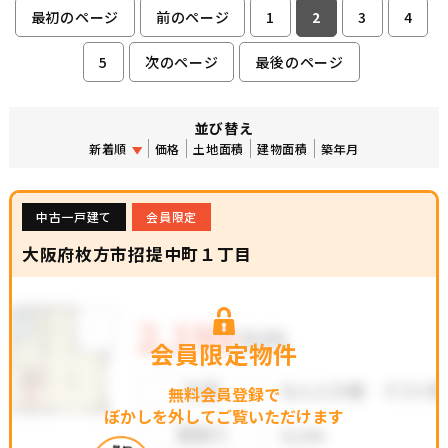
最初のページ
前のページ
1
2
3
4
5
次のページ
最後のページ
並び替え
新着順
価格
土地面積
建物面積
築年月
中古一戸建て
会員限定
大阪府枚方市招提中町１丁目
会員限定物件
無料会員登録で
ぼかしを外してご覧いただけます