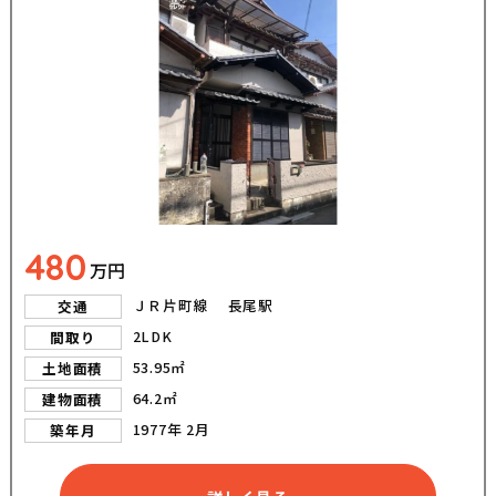
480
万円
ＪＲ片町線 長尾駅
交通
2LDK
間取り
53.95㎡
土地面積
64.2㎡
建物面積
1977年 2月
築年月