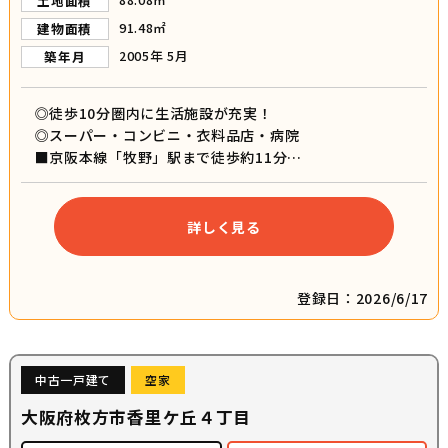
土地面積
91.48㎡
建物面積
2005年 5月
築年月
◎徒歩10分圏内に生活施設が充実！
◎スーパー・コンビニ・衣料品店・病院
■京阪本線「牧野」駅まで徒歩約11分
■オール電化
■小屋裏収納あり
■ファミリーマート牧野本町店まで徒歩約3分
詳しく見る
■トップワールド牧野店まで徒歩約6分
■枚方市立 殿山第二小学校まで徒歩約13分
■枚方市立 第三中学校まで徒歩約12分
登録日：2026/6/17
中古一戸建て
空家
大阪府枚方市香里ケ丘４丁目