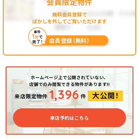
会員限定物件
無料会員登録で
ぼかしを外してご覧いただけます
最短
1
分
で
会員登録（無料）
完了！
ホームページ上で公開されていない、
店舗でのみ閲覧できる物件があります!!
1,396
大公開！
来店限定物件
件
来店予約はこちら