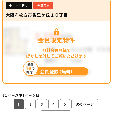
中古一戸建て
会員限定
大阪府枚方市香里ケ丘１０丁目
会員限定物件
無料会員登録で
ぼかしを外してご覧いただけます
最短
1
分
で
会員登録（無料）
完了！
22 ページ中1ページ目
1
2
3
4
5
次のページ