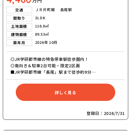
万円
ＪＲ片町線 長尾駅
交通
3LDK
間取り
116.8㎡
土地面積
89.53㎡
建物面積
2026年 10月
築年月
◎JR学研都市線の特急停車駅徒歩圏内！
◎南向き＆駐車2台可能・限定2区画
■JR学研都市線「長尾」駅まで徒歩約9分
■JR学研都市線「松井山手」駅まで徒歩約19分
■枚方市立菅原東小学校まで徒歩約18分
■カウンター付きスキップフロア
詳しく見る
■吹き抜けを設けた明るいリビング
■周辺生活施設の充実
登録日：2026/7/31