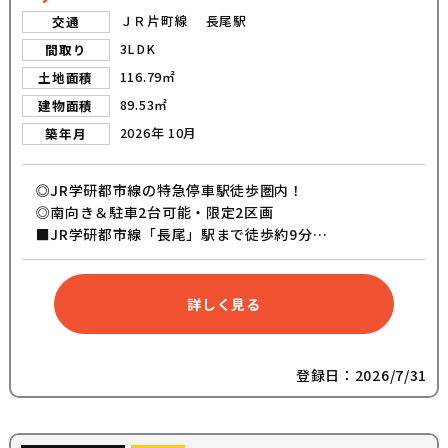
ＪＲ片町線 長尾駅
交通
3LDK
間取り
116.79㎡
土地面積
89.53㎡
建物面積
2026年 10月
築年月
◎JR学研都市線の特急停車駅徒歩圏内！
◎南向き＆駐車2台可能・限定2区画
■JR学研都市線「長尾」駅まで徒歩約9分
■JR学研都市線「松井山手」駅まで徒歩約19分
■枚方市立菅原東小学校まで徒歩約18分
■カウンター付きスキップフロア
詳しく見る
■吹き抜けを設けた明るいリビング
■周辺生活施設の充実
登録日：2026/7/31