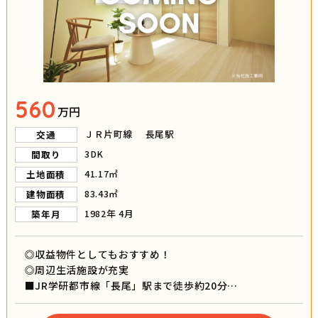
560
万円
ＪＲ片町線 長尾駅
交通
3DK
間取り
41.17㎡
土地面積
83.43㎡
建物面積
1982年 4月
築年月
◎収益物件としてもおすすめ！
◎周辺生活施設が充実
■JR学研都市線「長尾」駅まで徒歩約20分
■枚方市立長尾小学校まで徒歩約8分
■枚方市立長尾中学校まで徒歩約5分