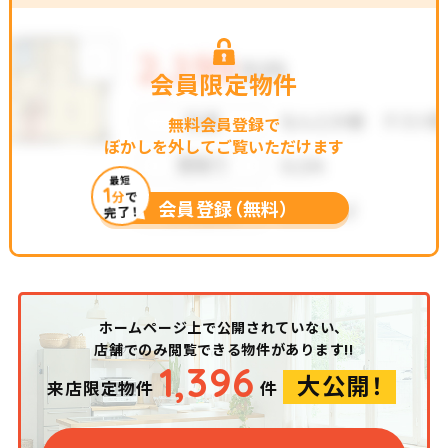
会員限定物件
無料会員登録で
ぼかしを外してご覧いただけます
最短
1
分
で
会員登録（無料）
完了！
ホームページ上で公開されていない、
店舗でのみ閲覧できる物件があります!!
1,396
大公開！
来店限定物件
件