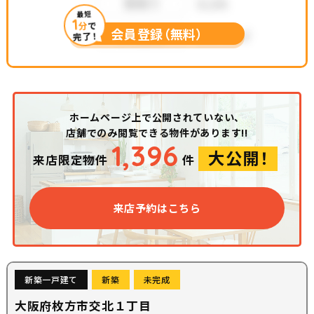
最短
1
分
で
会員登録（無料）
完了！
ホームページ上で公開されていない、
店舗でのみ閲覧できる物件があります!!
1,396
大公開！
来店限定物件
件
来店予約はこちら
新築一戸建て
新築
未完成
大阪府枚方市交北１丁目