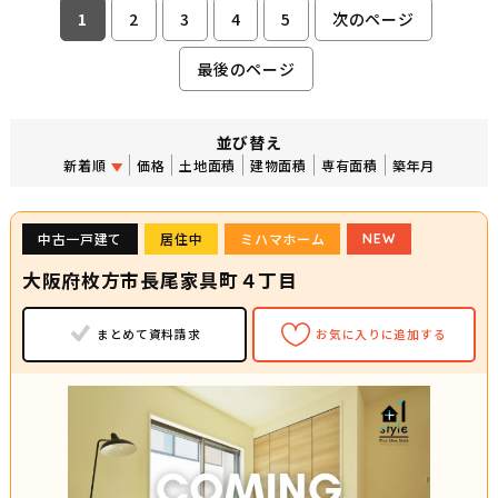
1
2
3
4
5
次のページ
最後のページ
並び替え
新着順
価格
土地面積
建物面積
専有面積
築年月
中古一戸建て
居住中
ミハマホーム
NEW
大阪府枚方市長尾家具町４丁目
まとめて資料請求
お気に入りに追加する