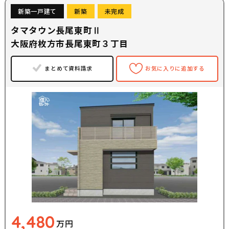
新築一戸建て
新築
未完成
タマタウン長尾東町Ⅱ
大阪府枚方市長尾東町３丁目
まとめて資料請求
お気に入りに追加する
4,480
万円