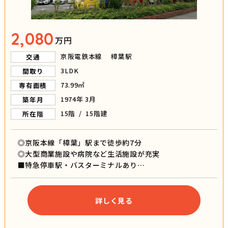
2,080
万円
京阪電鉄本線 樟葉駅
交通
3LDK
間取り
73.99㎡
専有面積
1974年 3月
築年月
15階 / 15階建
所在階
◎京阪本線「樟葉」駅まで徒歩約7分
◎大型商業施設や病院など生活施設が充実
■特急停車駅・バスターミナルあり
■枚方市立樟葉西小学校まで徒歩約5分
■枚方市立樟葉西中学校まで徒歩約10分
■最上階なので眺望良し！
詳しく見る
■リフォーム履歴あり