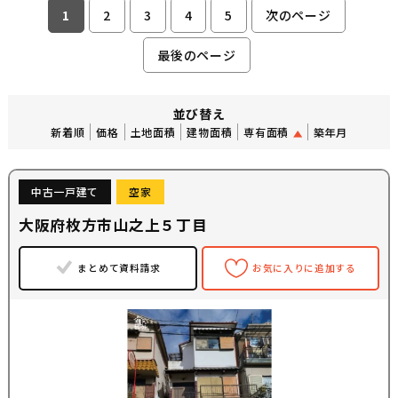
1
2
3
4
5
次のページ
最後のページ
並び替え
新着順
価格
土地面積
建物面積
専有面積
築年月
中古一戸建て
空家
大阪府枚方市山之上５丁目
まとめて資料請求
お気に入りに追加する