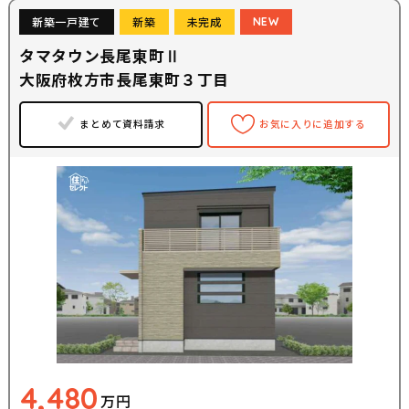
新築一戸建て
新築
未完成
NEW
タマタウン長尾東町Ⅱ
大阪府枚方市長尾東町３丁目
まとめて資料請求
お気に入りに追加する
4,480
万円