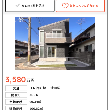
まとめて資料請求
お気に入りに追加する
3,580
万円
ＪＲ片町線 津田駅
交通
4LDK
間取り
96.34㎡
土地面積
100.82㎡
建物面積