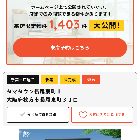
ホームページ上で公開されていない、
店舗でのみ閲覧できる物件があります!!
1,403
大公開！
来店限定物件
件
来店予約はこちら
新築一戸建て
新築
未完成
NEW
タマタウン長尾東町Ⅱ
大阪府枚方市長尾東町３丁目
まとめて資料請求
お気に入りに追加する