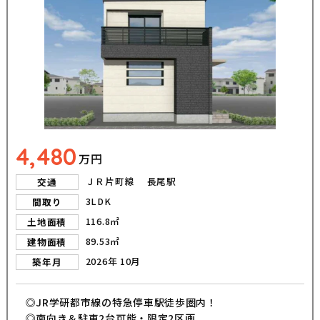
4,480
万円
ＪＲ片町線 長尾駅
交通
3LDK
間取り
116.8㎡
土地面積
89.53㎡
建物面積
2026年 10月
築年月
◎JR学研都市線の特急停車駅徒歩圏内！
◎南向き＆駐車2台可能・限定2区画