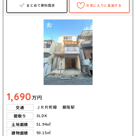
まとめて資料請求
お気に入りに追加する
1,690
万円
ＪＲ片町線 藤阪駅
交通
3LDK
間取り
51.94㎡
土地面積
93.15㎡
建物面積