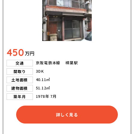
450
万円
京阪電鉄本線 樟葉駅
交通
3DK
間取り
40.11㎡
土地面積
51.12㎡
建物面積
1978年 7月
築年月
詳しく見る