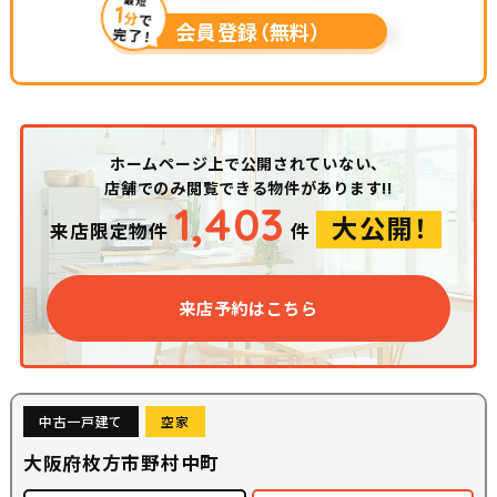
1
分
で
会員登録（無料）
完了！
ホームページ上で公開されていない、
店舗でのみ閲覧できる物件があります!!
1,403
大公開！
来店限定物件
件
来店予約はこちら
中古一戸建て
空家
大阪府枚方市野村中町