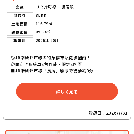
ＪＲ片町線 長尾駅
交通
3LDK
間取り
116.79㎡
土地面積
89.53㎡
建物面積
2026年 10月
築年月
◎JR学研都市線の特急停車駅徒歩圏内！
◎南向き＆駐車2台可能・限定2区画
■JR学研都市線「長尾」駅まで徒歩約9分
■JR学研都市線「松井山手」駅まで徒歩約19分
■枚方市立菅原東小学校まで徒歩約18分
■カウンター付きスキップフロア
詳しく見る
■吹き抜けを設けた明るいリビング
■周辺生活施設の充実
登録日：2026/7/31