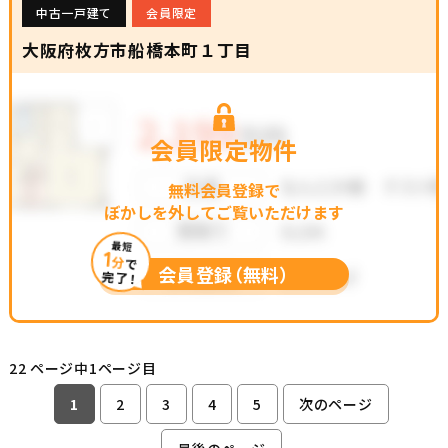
中古一戸建て
会員限定
大阪府枚方市船橋本町１丁目
会員限定物件
無料会員登録で
ぼかしを外してご覧いただけます
最短
1
分
で
会員登録（無料）
完了！
22 ページ中1ページ目
1
2
3
4
5
次のページ