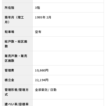
所在階
3階
築年月（竣工
1995年 2月
月）
駐車場
空有
総戸数・総区画
数
販売戸数・販売
区画数
管理費
10,660円
積立金
22,194円
管理形態/管理方
全部委託/ 日勤
式
建ぺい率/容積率