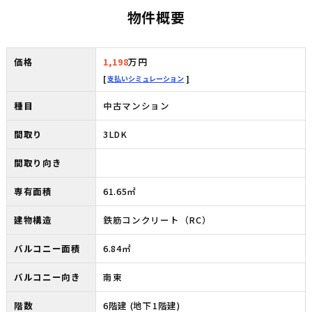
物件概要
価格
1,198
万円
支払いシミュレーション
種目
中古マンション
間取り
3LDK
間取り向き
専有面積
61.65㎡
建物構造
鉄筋コンクリート（RC）
バルコニー面積
6.84㎡
バルコニー向き
南東
階数
6階建 (地下1階建)