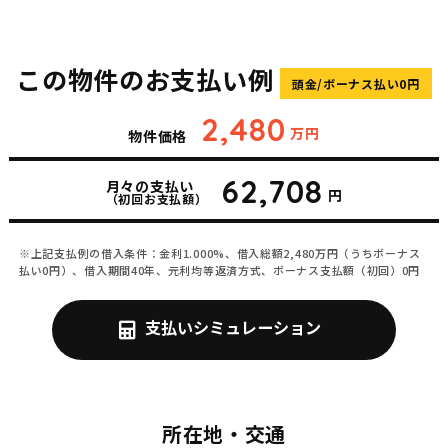
この物件のお支払い例
頭金/ボーナス払い0円
2,480
万円
物件価格
62,708
月々の支払い
円
（初回お支払額）
※上記支払例の借入条件：金利1.000%、借入総額
2,480
万円（うちボーナス
払い0円）、借入期間40年、元利均等返済方式、ボーナス支払額（初回）0円
支払いシミュレーション
所在地・交通