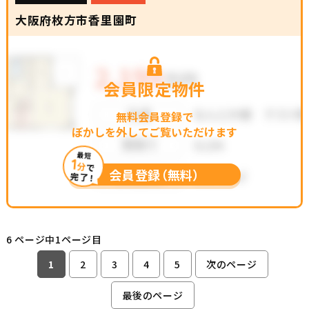
大阪府枚方市香里園町
会員限定物件
無料会員登録で
ぼかしを外してご覧いただけます
最短
1
分
で
会員登録（無料）
完了！
6 ページ中1ページ目
1
2
3
4
5
次のページ
最後のページ