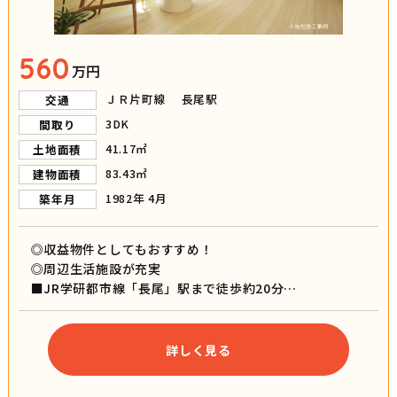
560
万円
ＪＲ片町線 長尾駅
交通
3DK
間取り
41.17㎡
土地面積
83.43㎡
建物面積
1982年 4月
築年月
◎収益物件としてもおすすめ！
◎周辺生活施設が充実
■JR学研都市線「長尾」駅まで徒歩約20分
■枚方市立長尾小学校まで徒歩約8分
■枚方市立長尾中学校まで徒歩約5分
詳しく見る