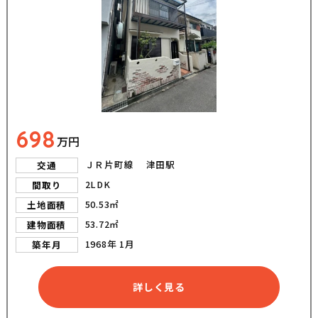
698
万円
ＪＲ片町線 津田駅
交通
2LDK
間取り
50.53㎡
土地面積
53.72㎡
建物面積
1968年 1月
築年月
詳しく見る