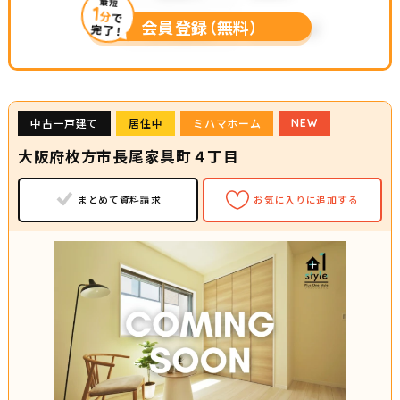
最短
1
分
で
会員登録（無料）
完了！
中古一戸建て
居住中
ミハマホーム
NEW
大阪府枚方市長尾家具町４丁目
まとめて資料請求
お気に入りに追加する