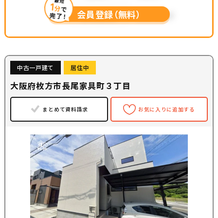
最短
1
分
で
会員登録（無料）
完了！
中古一戸建て
居住中
大阪府枚方市長尾家具町３丁目
まとめて資料請求
お気に入りに追加する