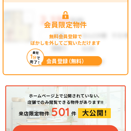
会員限定物件
無料会員登録で
ぼかしを外してご覧いただけます
最短
1
分
で
会員登録（無料）
完了！
ホームページ上で公開されていない、
店舗でのみ閲覧できる物件があります!!
501
大公開！
来店限定物件
件